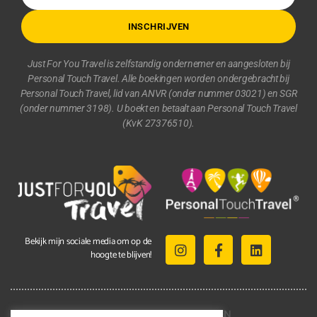
INSCHRIJVEN
Just For You Travel is zelfstandig ondernemer en aangesloten bij
Personal Touch Travel. Alle boekingen worden ondergebracht bij
Personal Touch Travel, lid van ANVR (onder nummer 03021) en SGR
(onder nummer 3198). U boekt en betaalt aan Personal Touch Travel
(KvK 27376510).
Bekijk mijn sociale media om op de
hoogte te blijven!
2021 © ALLE RECHTEN