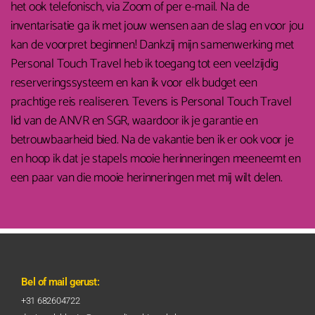
het ook telefonisch, via Zoom of per e-mail. Na de
inventarisatie ga ik met jouw wensen aan de slag en voor jou
kan de voorpret beginnen! Dankzij mijn samenwerking met
Personal Touch Travel heb ik toegang tot een veelzijdig
reserveringssysteem en kan ik voor elk budget een
prachtige reis realiseren. Tevens is Personal Touch Travel
lid van de ANVR en SGR, waardoor ik je garantie en
betrouwbaarheid bied. Na de vakantie ben ik er ook voor je
en hoop ik dat je stapels mooie herinneringen meeneemt en
een paar van die mooie herinneringen met mij wilt delen.
Bel of mail gerust:
+31 682604722