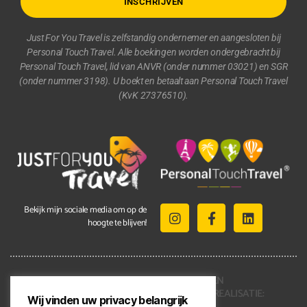
INSCHRIJVEN
Just For You Travel is zelfstandig ondernemer en aangesloten bij
Personal Touch Travel. Alle boekingen worden ondergebracht bij
Personal Touch Travel, lid van ANVR (onder nummer 03021) en SGR
(onder nummer 3198). U boekt en betaalt aan Personal Touch Travel
(KvK 27376510).
Bekijk mijn sociale media om op de
hoogte te blijven!
2021 © ALLE RECHTEN
VOORBEHOUDEN | REALISATIE:
Wij vinden uw privacy belangrijk
KENNMERKEND