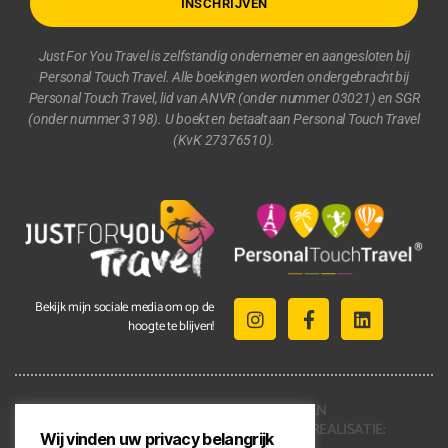
INSCHRIJVEN
Just For You Travel is zelfstandig ondernemer en aangesloten bij
Personal Touch Travel. Alle boekingen worden ondergebracht bij
Personal Touch Travel, lid van ANVR (onder nummer 03021) en SGR
(onder nummer 3198). U boekt en betaalt aan Personal Touch Travel
(KvK 27376510).
Bekijk mijn sociale media om op de
hoogte te blijven!
2021 © ALLE RECHTEN
VOORBEHOUDEN | REALISATIE:
Wij vinden uw privacy belangrijk