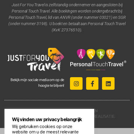
Just For You Travel is zelfstandig ondernemer en aangesloten bij
Personal Touch Travel. Alle boekingen worden ondergebracht bij
Personal Touch Travel, lid van ANVR (onder nummer 03021) en SGR
(onder nummer 3198). U boekt en betaalt aan Personal Touch Travel
(KvK 27376510).
Bekijk mijn sociale media om op de
hoogte te blijven!
2021 © ALLE RECHTEN
VOORBEHOUDEN | REALISATIE:
Wij vinden uw privacy belangrijk
KENNMERKEND
Wij gebruiken cookies op onze
website om u de meest relevante