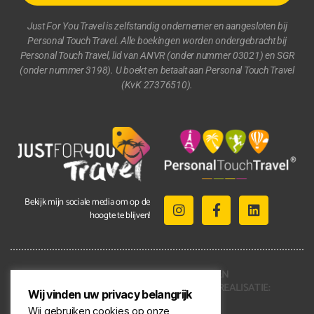
Just For You Travel is zelfstandig ondernemer en aangesloten bij
Personal Touch Travel. Alle boekingen worden ondergebracht bij
Personal Touch Travel, lid van ANVR (onder nummer 03021) en SGR
(onder nummer 3198). U boekt en betaalt aan Personal Touch Travel
(KvK 27376510).
Bekijk mijn sociale media om op de
hoogte te blijven!
2021 © ALLE RECHTEN
VOORBEHOUDEN | REALISATIE:
Wij vinden uw privacy belangrijk
KENNMERKEND
Wij gebruiken cookies op onze