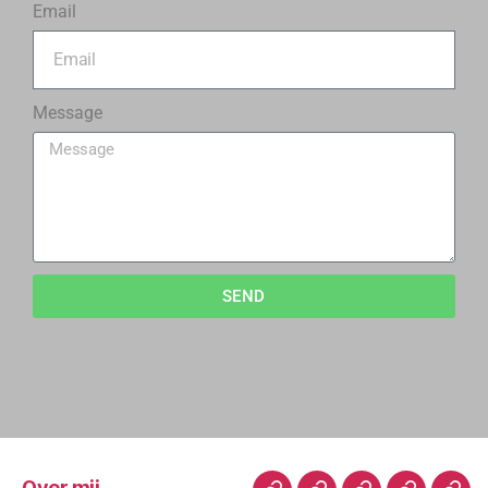
Email
Message
SEND
Over mij