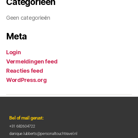
Categorieën
Geen categorieën
Meta
Login
Vermeldingen feed
Reacties feed
WordPress.org
Bel of mail gerust:
+31 682604722
danique.lubberts@personaltouchtravel.nl