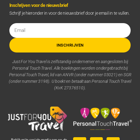
Inschrijven voor de nieuwsbrief
Schrijf je hieronder in voor de nieuwsbrief door je email in te vullen.
INSCHRIJVEN
Just For You Travel is zelfstandig ondernemer en aangesloten bij
Personal Touch Travel. Alle boekingen worden ondergebracht bij
Personal Touch Travel, lid van ANVR (onder nummer 03021) en SGR
(onder nummer 3198). U boekt en betaalt aan Personal Touch Travel
(KvK 27376510).