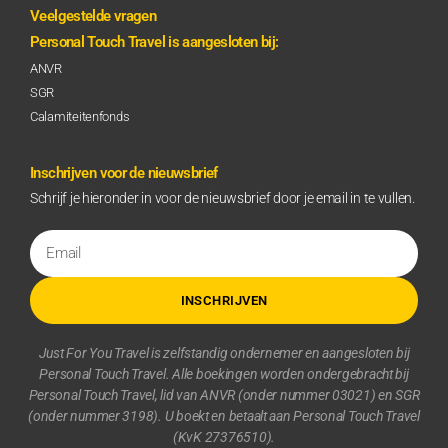
Veelgestelde vragen
Personal Touch Travel is aangesloten bij:
ANVR
SGR
Calamiteitenfonds
Inschrijven voor de nieuwsbrief
Schrijf je hieronder in voor de nieuwsbrief door je email in te vullen.
INSCHRIJVEN
Just For You Travel is zelfstandig ondernemer en aangesloten bij
Personal Touch Travel. Alle boekingen worden ondergebracht bij
Personal Touch Travel, lid van ANVR (onder nummer 03021) en SGR
(onder nummer 3198). U boekt en betaalt aan Personal Touch Travel
(KvK 27376510).