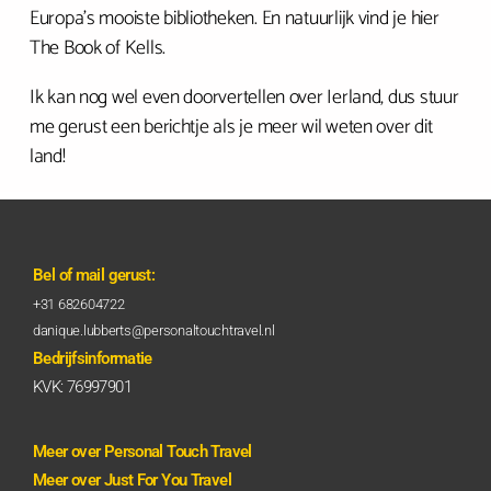
Europa’s mooiste bibliotheken. En natuurlijk vind je hier
The Book of Kells.
Ik kan nog wel even doorvertellen over Ierland, dus stuur
me gerust een berichtje als je meer wil weten over dit
land!
Bel of mail gerust:
+31 682604722
danique.lubberts@personaltouchtravel.nl
Bedrijfsinformatie
KVK: 76997901
Meer over Personal Touch Travel
Meer over Just For You Travel