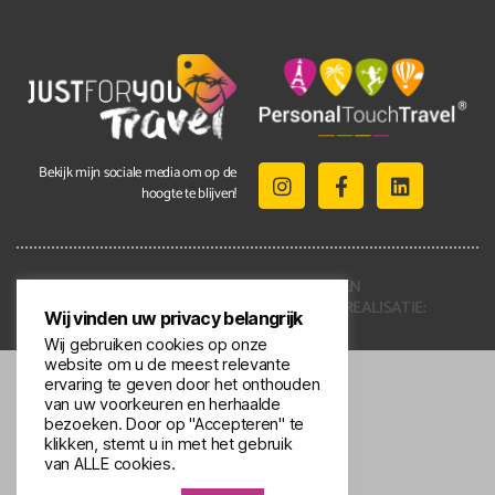
Bekijk mijn sociale media om op de
hoogte te blijven!
2021 © ALLE RECHTEN
VOORBEHOUDEN | REALISATIE:
Wij vinden uw privacy belangrijk
KENNMERKEND
Wij gebruiken cookies op onze
website om u de meest relevante
ervaring te geven door het onthouden
van uw voorkeuren en herhaalde
bezoeken. Door op "Accepteren" te
klikken, stemt u in met het gebruik
van ALLE cookies.