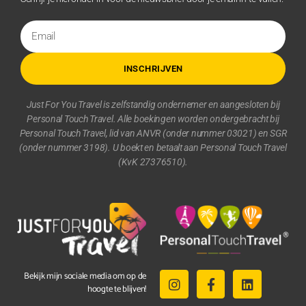
INSCHRIJVEN
Just For You Travel is zelfstandig ondernemer en aangesloten bij
Personal Touch Travel. Alle boekingen worden ondergebracht bij
Personal Touch Travel, lid van ANVR (onder nummer 03021) en SGR
(onder nummer 3198). U boekt en betaalt aan Personal Touch Travel
(KvK 27376510).
Bekijk mijn sociale media om op de
hoogte te blijven!