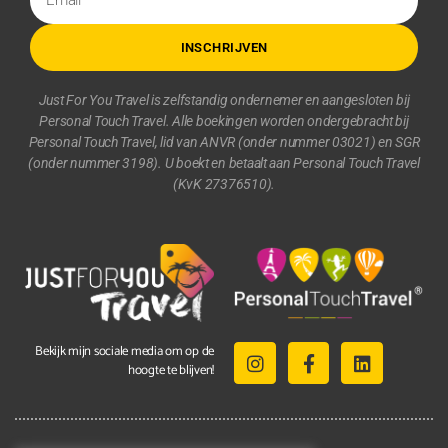
INSCHRIJVEN
Just For You Travel is zelfstandig ondernemer en aangesloten bij
Personal Touch Travel. Alle boekingen worden ondergebracht bij
Personal Touch Travel, lid van ANVR (onder nummer 03021) en SGR
(onder nummer 3198). U boekt en betaalt aan Personal Touch Travel
(KvK 27376510).
Bekijk mijn sociale media om op de
hoogte te blijven!