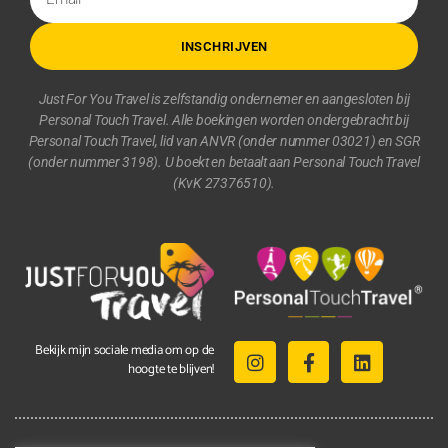
INSCHRIJVEN
Just For You Travel is zelfstandig ondernemer en aangesloten bij
Personal Touch Travel. Alle boekingen worden ondergebracht bij
Personal Touch Travel, lid van ANVR (onder nummer 03021) en SGR
(onder nummer 3198). U boekt en betaalt aan Personal Touch Travel
(KvK 27376510).
Bekijk mijn sociale media om op de
hoogte te blijven!