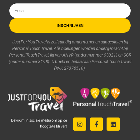
INSCHRIJVEN
Just For You Travel is zelfstandig ondernemer en aangesloten bij
Personal Touch Travel. Alle boekingen worden ondergebracht bij
Personal Touch Travel, lid van ANVR (onder nummer 03021) en SGR
(onder nummer 3198). U boekt en betaalt aan Personal Touch Travel
(KvK 27376510).
Bekijk mijn sociale media om op de
hoogte te blijven!