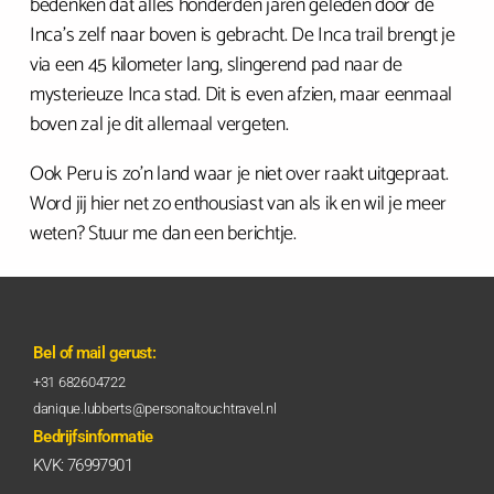
bedenken dat alles honderden jaren geleden door de
Inca’s zelf naar boven is gebracht. De Inca trail brengt je
via een 45 kilometer lang, slingerend pad naar de
mysterieuze Inca stad. Dit is even afzien, maar eenmaal
boven zal je dit allemaal vergeten.
Ook Peru is zo’n land waar je niet over raakt uitgepraat.
Word jij hier net zo enthousiast van als ik en wil je meer
weten? Stuur me dan een berichtje.
Bel of mail gerust:
+31 682604722
danique.lubberts@personaltouchtravel.nl
Bedrijfsinformatie
KVK: 76997901