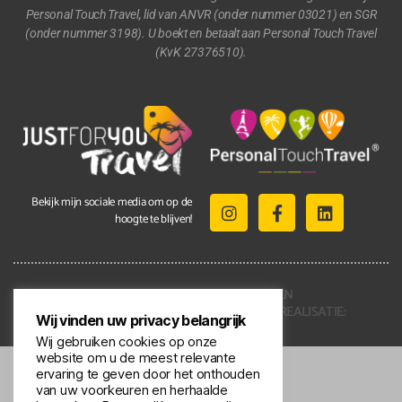
Personal Touch Travel, lid van ANVR (onder nummer 03021) en SGR
(onder nummer 3198). U boekt en betaalt aan Personal Touch Travel
(KvK 27376510).
Bekijk mijn sociale media om op de
hoogte te blijven!
2021 © ALLE RECHTEN
VOORBEHOUDEN | REALISATIE:
Wij vinden uw privacy belangrijk
KENNMERKEND
Wij gebruiken cookies op onze
website om u de meest relevante
ervaring te geven door het onthouden
van uw voorkeuren en herhaalde