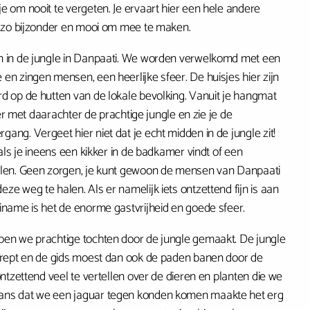
e om nooit te vergeten. Je ervaart hier een hele andere
k zo bijzonder en mooi om mee te maken.
n in de jungle in Danpaati. We worden verwelkomd met een
en zingen mensen, een heerlijke sfeer. De huisjes hier zijn
d op de hutten van de lokale bevolking. Vanuit je hangmat
vier met daarachter de prachtige jungle en zie je de
ang. Vergeet hier niet dat je echt midden in de jungle zit!
 als je ineens een kikker in de badkamer vindt of een
elen. Geen zorgen, je kunt gewoon de mensen van Danpaati
e weg te halen. Als er namelijk iets ontzettend fijn is aan
iname is het de enorme gastvrijheid en goede sfeer.
ben we prachtige tochten door de jungle gemaakt. De jungle
erept en de gids moest dan ook de paden banen door de
ontzettend veel te vertellen over de dieren en planten die we
ans dat we een jaguar tegen konden komen maakte het erg