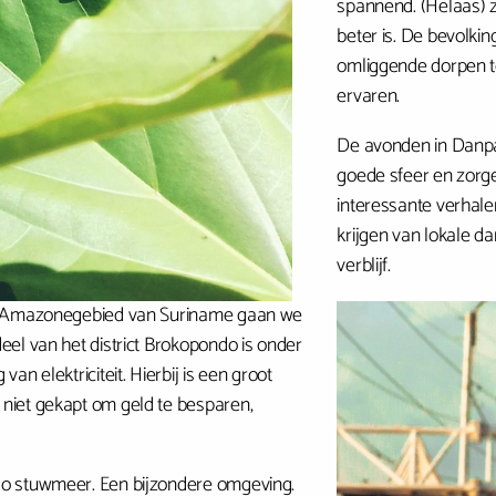
spannend. (Helaas) 
beter is. De bevolkin
omliggende dorpen te
ervaren.
De avonden in Danpaa
goede sfeer en zorg
interessante verhalen
krijgen van lokale 
verblijf.
et Amazonegebied van Suriname gaan we
el van het district Brokopondo is onder
n elektriciteit. Hierbij is een groot
niet gekapt om geld te besparen,
do stuwmeer. Een bijzondere omgeving.