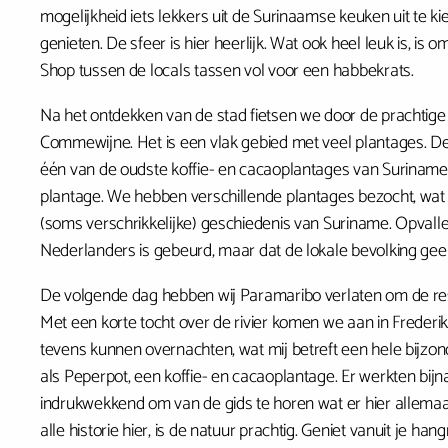
mogelijkheid iets lekkers uit de Surinaamse keuken uit te k
genieten. De sfeer is hier heerlijk. Wat ook heel leuk is, is
Shop tussen de locals tassen vol voor een habbekrats.
Na het ontdekken van de stad fietsen we door de prachtige g
Commewijne. Het is een vlak gebied met veel plantages. D
één van de oudste koffie- en cacaoplantages van Suriname. 
plantage. We hebben verschillende plantages bezocht, wat j
(soms verschrikkelijke) geschiedenis van Suriname. Opvalle
Nederlanders is gebeurd, maar dat de lokale bevolking gee
De volgende dag hebben wij Paramaribo verlaten om de re
Met een korte tocht over de rivier komen we aan in Frederi
tevens kunnen overnachten, wat mij betreft een hele bijzon
als Peperpot, een koffie- en cacaoplantage. Er werkten bijn
indrukwekkend om van de gids te horen wat er hier allemaal
alle historie hier, is de natuur prachtig. Geniet vanuit je h