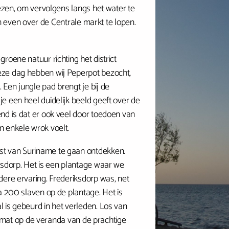
iezen, om vervolgens langs het water te
 om even over de Centrale markt te lopen.
roene natuur richting het district
eze dag hebben wij Peperpot bezocht,
Een jungle pad brengt je bij de
e een heel duidelijk beeld geeft over de
nd is dat er ook veel door toedoen van
n enkele wrok voelt.
st van Suriname te gaan ontdekken.
ksdorp. Het is een plantage waar we
dere ervaring. Frederiksdorp was, net
a 200 slaven op de plantage. Het is
 is gebeurd in het verleden. Los van
angmat op de veranda van de prachtige