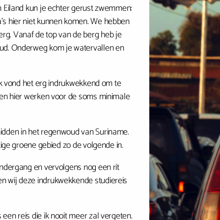
on Eiland kun je echter gerust zwemmen:
a’s hier niet kunnen komen. We hebben
. Vanaf de top van de berg heb je
oud. Onderweg kom je watervallen en
 Ik vond het erg indrukwekkend om te
nsen hier werken voor de soms minimale
midden in het regenwoud van Suriname.
tige groene gebied zo de volgende in.
ondergang en vervolgens nog een rit
n wij deze indrukwekkende studiereis
en reis die ik nooit meer zal vergeten.