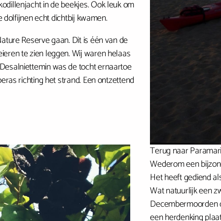
odillenjacht in de beekjes. Ook leuk om
e dolfijnen echt dichtbij kwamen.
Nature Reserve gaan. Dit is één van de
ieren te zien leggen. Wij waren helaas
 Desalniettemin was de tocht ernaartoe
eras richting het strand. Een ontzettend
Terug naar Paramari
Wederom een bijzonde
Het heeft gediend al
Wat natuurlijk een zw
Decembermoorden die 
een herdenking plaat