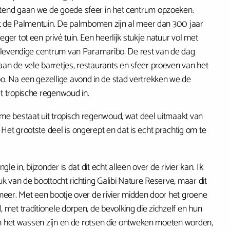
end gaan we de goede sfeer in het centrum opzoeken.
gt de Palmentuin. De palmbomen zijn al meer dan 300 jaar
er tot een privé tuin. Een heerlijk stukje natuur vol met
 levendige centrum van Paramaribo. De rest van de dag
n de vele barretjes, restaurants en sfeer proeven van het
. Na een gezellige avond in de stad vertrekken we de
t tropische regenwoud in.
e bestaat uit tropisch regenwoud, wat deel uitmaakt van
et grootste deel is ongerept en dat is echt prachtig om te
gle in, bijzonder is dat dit echt alleen over de rivier kan. Ik
k van de boottocht richting Galibi Nature Reserve, maar dit
meer. Met een bootje over de rivier midden door het groene
 met traditionele dorpen, de bevolking die zichzelf en hun
aan het wassen zijn en de rotsen die ontweken moeten worden,