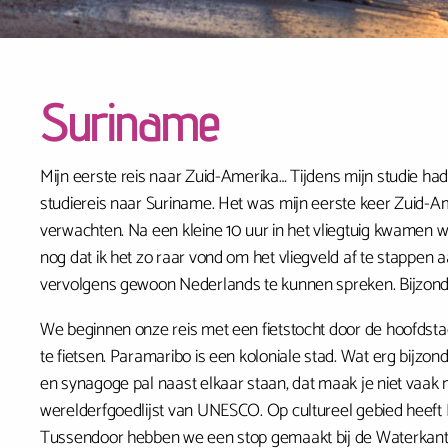
Suriname
Mijn eerste reis naar Zuid-Amerika… Tijdens mijn studie had
studiereis naar Suriname. Het was mijn eerste keer Zuid-Am
verwachten. Na een kleine 10 uur in het vliegtuig kwamen w
nog dat ik het zo raar vond om het vliegveld af te stappen
vervolgens gewoon Nederlands te kunnen spreken. Bijzonder
We beginnen onze reis met een fietstocht door de hoofdsta
te fietsen. Paramaribo is een koloniale stad. Wat erg bijzond
en synagoge pal naast elkaar staan, dat maak je niet vaak
werelderfgoedlijst van UNESCO. Op cultureel gebied heeft 
Tussendoor hebben we een stop gemaakt bij de Waterkant. 