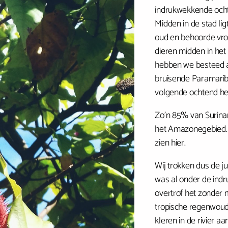
indrukwekkende ocht
Midden in de stad li
oud en behoorde vroeg
dieren midden in het
hebben we besteed aa
bruisende Paramaribo
volgende ochtend he
Zo’n 85% van Surinam
het Amazonegebied. H
zien hier.
Wij trokken dus de jun
was al onder de indru
overtrof het zonder 
tropische regenwoud,
kleren in de rivier 