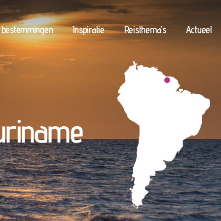
n bestemmingen
Inspiratie
Reisthema’s
Actueel
uriname