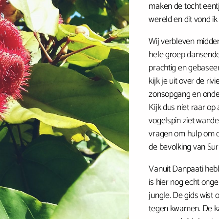
maken de tocht eentj
wereld en dit vond i
Wij verbleven midde
hele groep dansende 
prachtig en gebaseer
kijk je uit over de ri
zonsopgang en onderg
Kijk dus niet raar op
vogelspin ziet wand
vragen om hulp om dez
de bevolking van Sur
Vanuit Danpaati heb
is hier nog echt ong
jungle. De gids wist 
tegen kwamen. De k