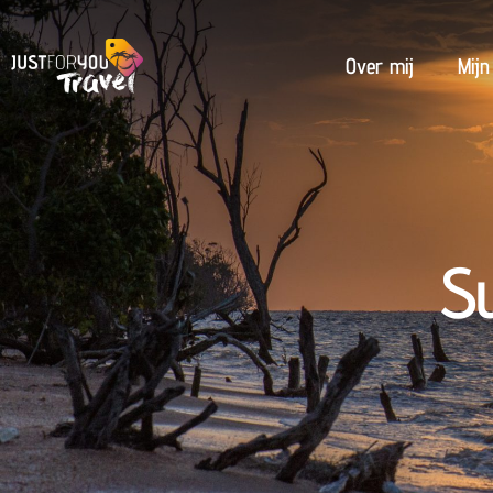
Over mij
Mij
S