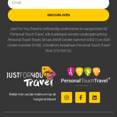
INSCHRIJVEN
Just For You Travel is zelfstandig ondernemer en aangesloten bij
Personal Touch Travel. Alle boekingen worden ondergebracht bij
Personal Touch Travel, lid van ANVR (onder nummer 03021) en SGR
(onder nummer 3198). U boekt en betaalt aan Personal Touch Travel
(KvK 27376510).
Bekijk mijn sociale media om op de
hoogte te blijven!